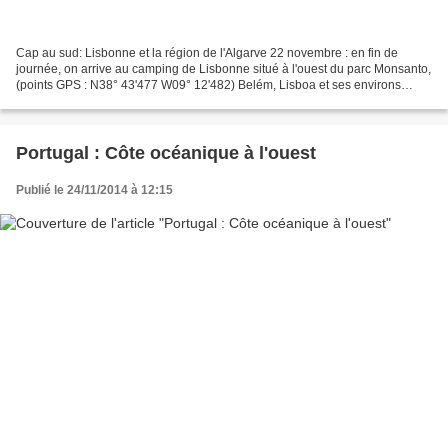
Cap au sud: Lisbonne et la région de l'Algarve 22 novembre : en fin de
journée, on arrive au camping de Lisbonne situé à l'ouest du parc Monsanto,
(points GPS : N38° 43'477 W09° 12'482) Belém, Lisboa et ses environs
Petite balade dominicale dans Bélem,...
Portugal : Côte océanique à l'ouest
Publié le 24/11/2014 à 12:15