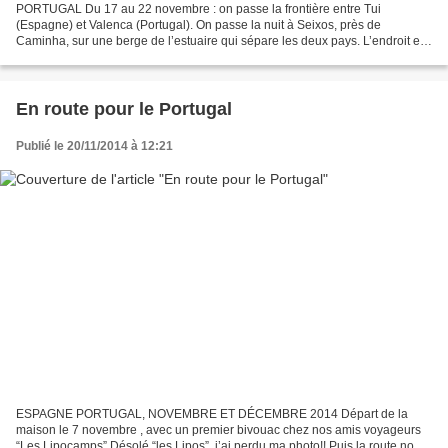
PORTUGAL Du 17 au 22 novembre : on passe la frontière entre Tui
(Espagne) et Valenca (Portugal). On passe la nuit à Seixos, près de
Caminha, sur une berge de l’estuaire qui sépare les deux pays. L’endroit est
désertique en cette saison : peu de maison...
En route pour le Portugal
Publié le 20/11/2014 à 12:21
ESPAGNE PORTUGAL, NOVEMBRE ET DÉCEMBRE 2014 Départ de la
maison le 7 novembre , avec un premier bivouac chez nos amis voyageurs
“Les Lipocamps” Désolé “les Lipos”, j’ai perdu ma photo!! Puis la route nous