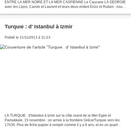
ENTRE LA MER NOIRE ET LA MER CASPIENNE Le Caucase LA GEORGIE
avec les Lipos, Carole et Laurent et leurs deux enfant Enzo et Ruben : nous
retrouvons nos amis, originaires de St Etienne, en...
Turquıe : d' Istanbul à Izmir
Publié le 21/11/2013 à 11:23
LA TURQUIE : d'Istanbul à Izmir sur la côte ouest de la Mer Egée et
Pamukkale, 15 novembre : on arrive à la frontière Grèce/Turquie vers les
17h30. Plus de fiche-papier à remplir comme il y a 8 ans, et en un quart
d'heure on a passé la frontière. Comme...