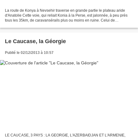
La route de Konya à Nevsehir traverse en grande partie le plateau aride
d'Anatolie Cette voie, qui reliait Konia à la Perse, est jalonnée, à peu près
tous les 35km, de caravansérails plus ou moins en ruine. Celui de
Sultanhani est l'un des mieux conservé...
Le Caucase, la Géorgie
Publié le 02/12/2013 à 10:57
LE CAUCASE, 3 PAYS : LA GEORGIE, L'AZERBAIDJAN ET L'ARMENIE,