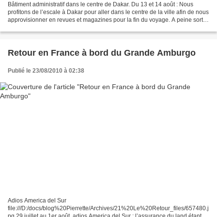
Bâtiment administratif dans le centre de Dakar. Du 13 et 14 août : Nous
profitons de l’escale à Dakar pour aller dans le centre de la ville afin de nous
approvisionner en revues et magazines pour la fin du voyage. A peine sortis
du bateau et déjà des...
Retour en France à bord du Grande Amburgo
Publié le 23/08/2010 à 02:38
Adios America del Sur
file:///D:/docs/blog%20Pierrette/Archives/21%20Le%20Retour_files/657480.j
pg 29 juillet au 1er août, adios America del Sur : l’assurance du land étant