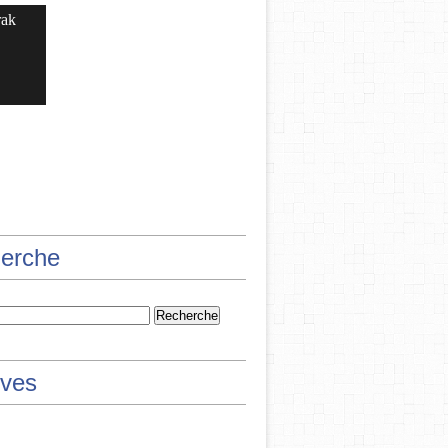
rak
erche
ives