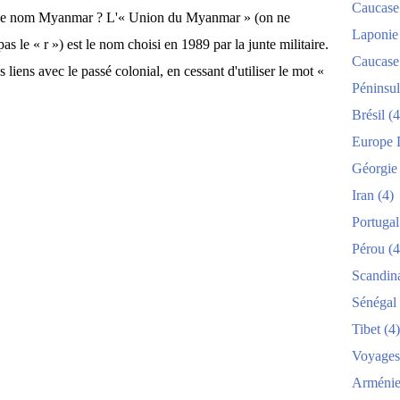
Caucase
le nom Myanmar ? L'« Union du Myanmar » (on ne
Laponie
as le « r ») est le nom choisi en 1989 par la junte militaire.
Caucase
s liens avec le passé colonial, en cessant d'utiliser le mot «
Péninsul
Brésil
(4
Europe 
Géorgie
Iran
(4)
Portugal
Pérou
(4
Scandin
Sénégal
Tibet
(4)
Voyages
Arméni