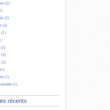
ine
(2)
2)
nie
(2)
r
(2)
e
(2)
)
(2)
e
(2)
y
(2)
(1)
ne
(1)
Saoudite
(1)
les récents