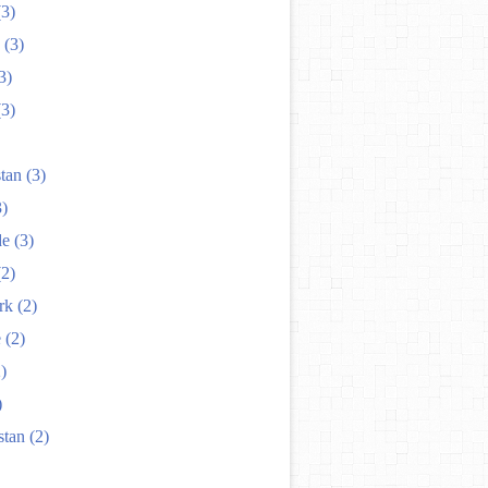
3)
(3)
3)
3)
tan
(3)
)
de
(3)
2)
rk
(2)
e
(2)
)
)
stan
(2)