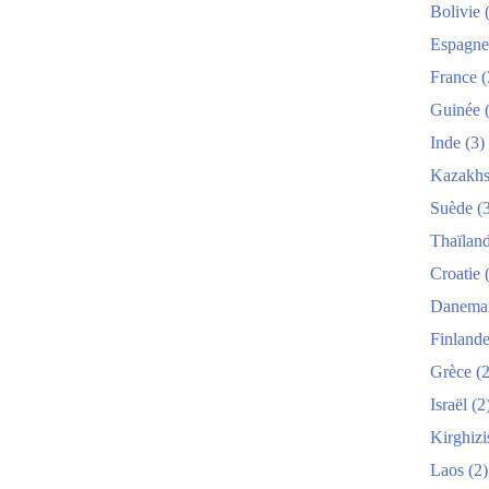
Bolivie
(
Espagne
France
(
Guinée
(
Inde
(3)
Kazakhs
Suède
(3
Thaïlan
Croatie
(
Danema
Finland
Grèce
(2
Israël
(2
Kirghizi
Laos
(2)