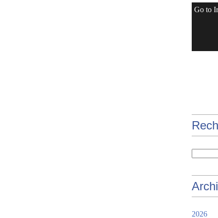
Go to I
Rech
Arch
2026