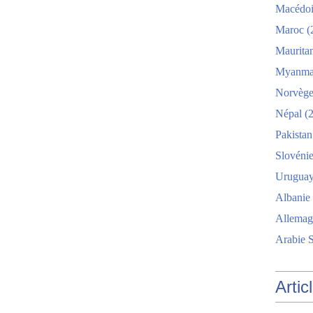
Macédo
Maroc
(
Maurita
Myanma
Norvèg
Népal
(2
Pakistan
Slovéni
Urugua
Albanie
Allemag
Arabie 
Artic