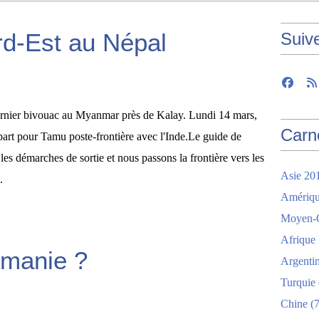
rd-Est au Népal
Suiv
rnier bivouac au Myanmar près de Kalay. Lundi 14 mars,
Carn
part pour Tamu poste-frontière avec l'Inde.Le guide de
es démarches de sortie et nous passons la frontière vers les
Asie 20
.
Amériqu
Moyen-O
Afrique
manie ?
Argenti
Turquie
Chine
(7