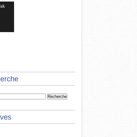
rak
erche
ives