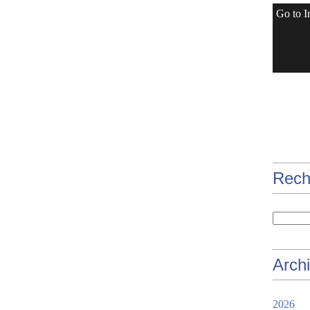
Go to I
Rech
Arch
2026