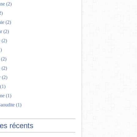
ine
(2)
2)
nie
(2)
r
(2)
e
(2)
)
(2)
e
(2)
y
(2)
(1)
ne
(1)
Saoudite
(1)
les récents