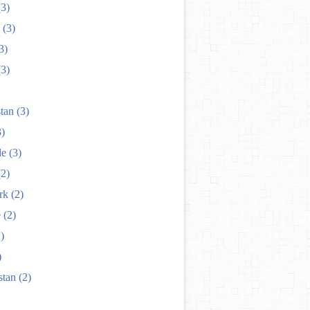
3)
(3)
3)
3)
tan
(3)
)
de
(3)
2)
rk
(2)
e
(2)
)
)
stan
(2)