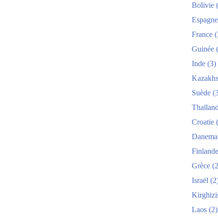
Bolivie
(
Espagne
France
(
Guinée
(
Inde
(3)
Kazakhs
Suède
(3
Thaïlan
Croatie
(
Danema
Finland
Grèce
(2
Israël
(2
Kirghizi
Laos
(2)