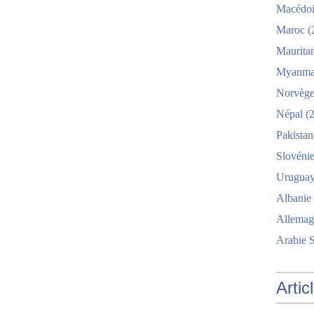
Macédo
Maroc
(
Maurita
Myanma
Norvèg
Népal
(2
Pakistan
Slovéni
Urugua
Albanie
Allemag
Arabie 
Artic