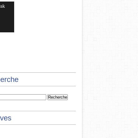
rak
erche
ives