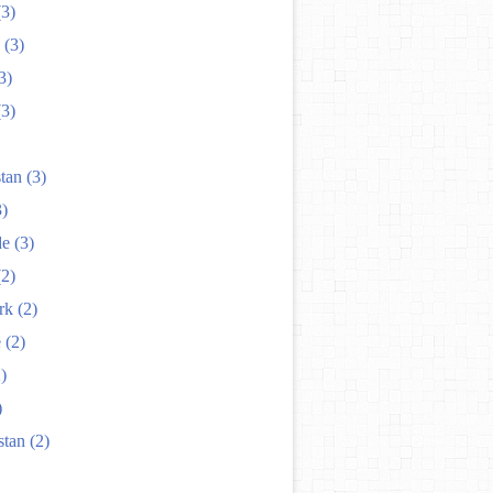
3)
(3)
3)
3)
tan
(3)
)
de
(3)
2)
rk
(2)
e
(2)
)
)
stan
(2)