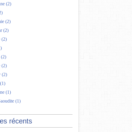
ine
(2)
2)
nie
(2)
r
(2)
e
(2)
)
(2)
e
(2)
y
(2)
(1)
ne
(1)
Saoudite
(1)
les récents