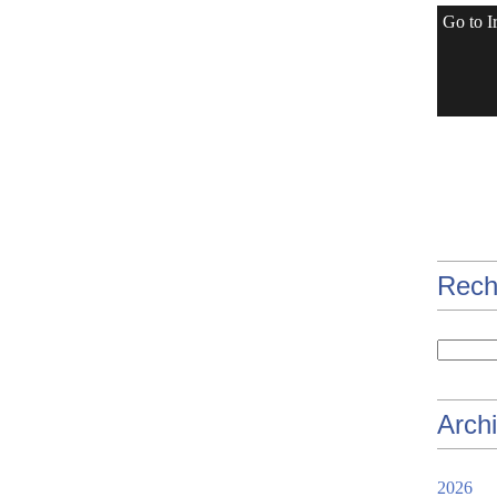
Go to I
Rech
Arch
2026