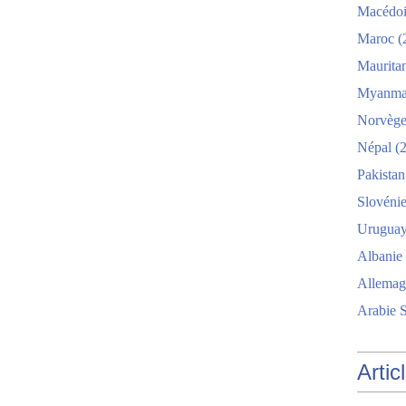
Macédo
Maroc
(
Maurita
Myanma
Norvèg
Népal
(2
Pakistan
Slovéni
Urugua
Albanie
Allemag
Arabie 
Artic