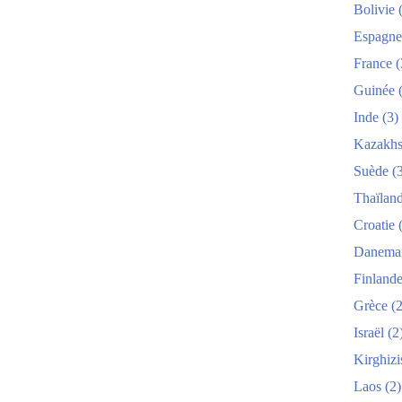
Bolivie
(
Espagne
France
(
Guinée
(
Inde
(3)
Kazakhs
Suède
(3
Thaïlan
Croatie
(
Danema
Finland
Grèce
(2
Israël
(2
Kirghizi
Laos
(2)