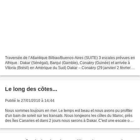
Traversée de l’Atlantique Bilbao/Buenos-Aires (SUITE) 3 escales prévues en
Afrique : Dakar (Sénégal), Banjul (Gambie), Conakry (Guinée) et arrivée à
Vitoria (Brésil) en Amérique du Sud) Dakar – Conakry (29 janvier/ 2 février)
Conakry – Vitoria (2 février...
Le long des côtes...
Publié le 27/01/2010 à 14:44
Nous sommes toujours en mer. Le temps est beau et nous avons pu profiter
d'un bain de soleil sur les transats. Nous longeons les côtes du Maroc, près
des îles Canaries et dans 2 jours nous serons à Dakar. C'est une escale où
nous pourrons descendre et...