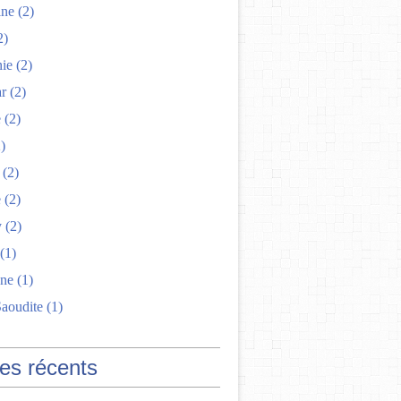
ine
(2)
2)
nie
(2)
r
(2)
e
(2)
)
(2)
e
(2)
y
(2)
(1)
ne
(1)
Saoudite
(1)
les récents