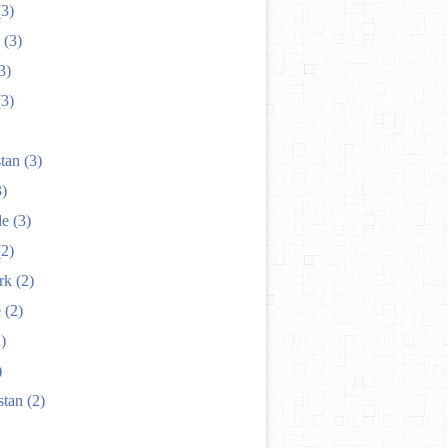
3)
(3)
3)
3)
tan
(3)
)
de
(3)
2)
rk
(2)
e
(2)
)
)
stan
(2)