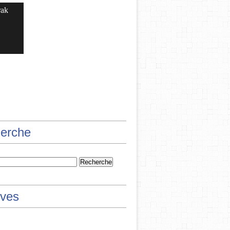
rak
erche
ives