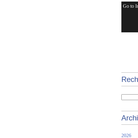
Go to I
Rech
Arch
2026