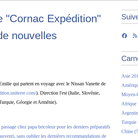
de "Cornac Expédition"
Suiv
 de nouvelles
Carn
Asie 20
et Emilie qui partent en voyage avec le Nissan Vanette de
Amériqu
ition.uniterre.com/
). Direction l'est (Italie, Slovénie,
Moyen-O
Turquie, Géorgie et Arménie).
Afrique
Argenti
Turquie
Chine
(7