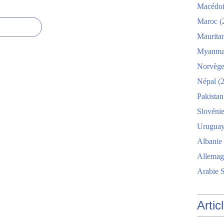
Macédo
Maroc
(
Maurita
Myanma
Norvèg
Népal
(2
Pakistan
Slovéni
Urugua
Albanie
Allemag
Arabie 
Artic