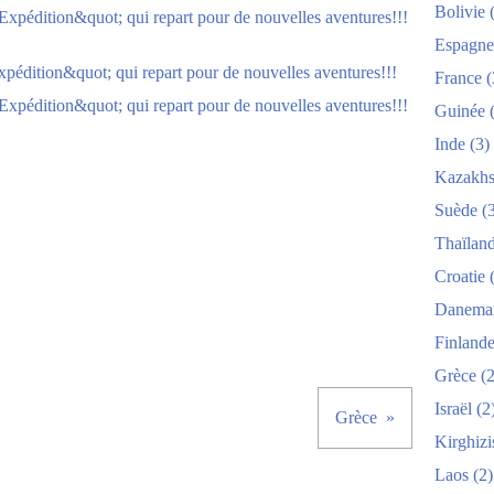
Bolivie
(
Espagne
France
(
Guinée
(
Inde
(3)
Kazakhs
Suède
(3
Thaïlan
Croatie
(
Danema
Finland
Grèce
(2
Israël
(2
Grèce
Kirghizi
Laos
(2)